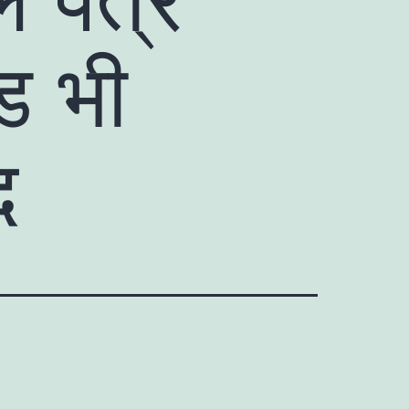
ड भी
द